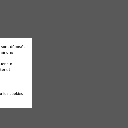
es sont déposés
rnir une
uer sur
ter et
r les cookies