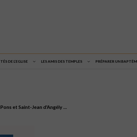
TÉS DE L’EGLISE
LES AMIS DES TEMPLES
PRÉPARER UN BAPTÊM
Pons et Saint-Jean d'Angély ...