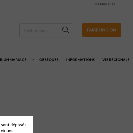
SE CONNECTER
FAIRE UN DON
E, UN MARIAGE
OBSÈQUES
INFORMATIONS
VIE RÉGIONALE
es sont déposés
rnir une