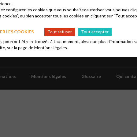
ean est annulé en raison de la canicule.
rience.
tez configurer les cookies que vous souhaitez autoriser, vous pouvez cliq
s cookies", ou bien accepter tous les cookies en cliquant sur "Tout accep
R LES COOKIES
Tout refuser
Tout accepter
 pourront être retrouvés à tout moment, ainsi que plus d'information su
site, sur la page de
Mentions légales.
rmations
Mentions légales
Glossaire
Qui conta