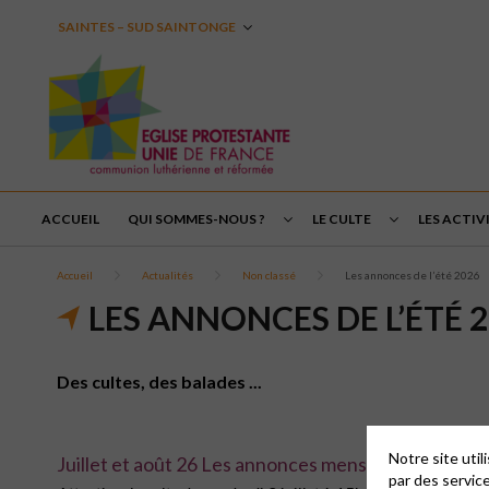
SAINTES – SUD SAINTONGE
ACCUEIL
QUI SOMMES-NOUS ?
LE CULTE
LES ACTIVI
Accueil
Actualités
Non classé
Les annonces de l’été 2026
LES ANNONCES DE L’ÉTÉ 
Des cultes, des balades ...
Notre site uti
Juillet et août 26 Les annonces mensuelles
par des servic