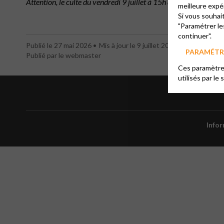
Attention, le culte du vendredi 9 juillet à 15h au temple de St J
meilleure expé
Si vous souhai
"Paramétrer le
continuer".
Publié le 27 mai 2026
Mis à jour le 9 juillet 2026
PARAMÉTRE
Publié par le webmaster
Ces paramètres
utilisés par le 
Info