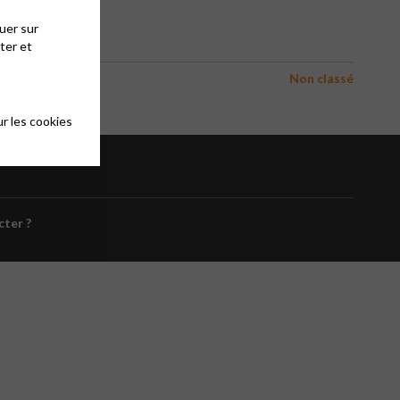
uer sur
ter et
Non classé
r les cookies
cter ?