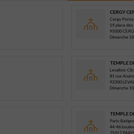
CERGY CE
Cergy Ponto
19 place des
95000 CER
Dimanche 10
TEMPLE D
Levallois-Cli
81 rue Anato
92300 LEVA
Dimanche 10
TEMPLE D
Paris-Batign
44-46 boulev
75017 PARIS