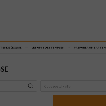
TÉS DE L’EGLISE
LES AMIS DES TEMPLES
PRÉPARER UN BAPTÊM
SSE
Code postal / ville