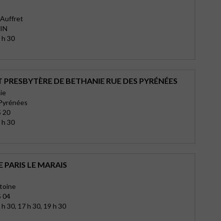
 Auffret
IN
 h 30
 PRESBYTÈRE DE BETHANIE RUE DES PYRÉNÉES
ie
 Pyrénées
 20
 h 30
 PARIS LE MARAIS
toine
 04
h 30, 17 h 30, 19 h 30