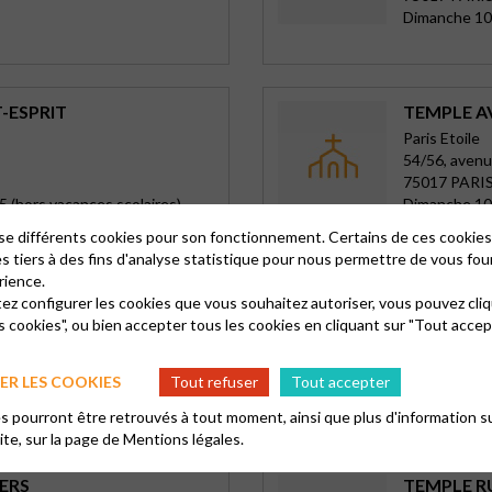
Dimanche 10
T-ESPRIT
TEMPLE AV
Paris Etoile
54/56, avenu
75017 PARIS
5 (hors vacances scolaires)
Dimanche 10 
lise différents cookies pour son fonctionnement. Certains de ces cooki
es tiers à des fins d'analyse statistique pour nous permettre de vous fou
rience.
ES
CAP ESPÉ
tez configurer les cookies que vous souhaitez autoriser, vous pouvez cliq
s cookies", ou bien accepter tous les cookies en cliquant sur "Tout accep
Ermont-Tave
89bis rue du 
95120 ERM
R LES COOKIES
Tout refuser
Tout accepter
Dimanche 10
 pourront être retrouvés à tout moment, ainsi que plus d'information su
site, sur la page de
Mentions légales.
ERS
TEMPLE RU