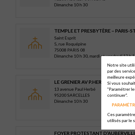
Dimanche 10 h 30
TEMPLE ET PRESBYTÈRE – PARIS-S
Saint Esprit
5, rue Roquépine
75008 PARIS 08
Dimanche 10 h 30, mardi et vendredi 12 h 1
Notre site uti
par des servic
meilleure expé
LE GRENIER AV P.HERBÉ À SARCELL
Si vous souhai
13 avenue Paul Herbé
"Paramétrer le
95200 SARCELLES
continuer".
Dimanche 10 h 30
PARAMÉTRE
Ces paramètres
utilisés par le 
FOYER PROTESTANT D’AUBERVILLI