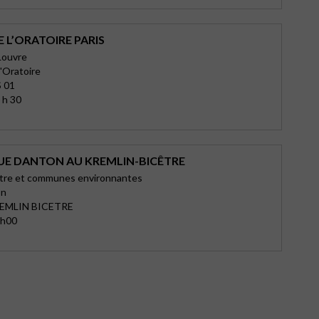
 L’ORATOIRE PARIS
Louvre
l'Oratoire
 01
 h 30
UE DANTON AU KREMLIN-BICÊTRE
être et communes environnantes
on
REMLIN BICETRE
0h00