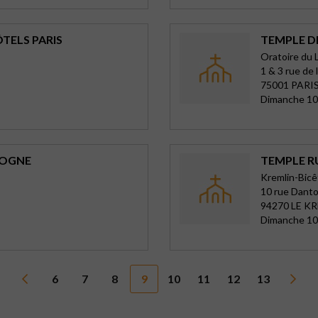
TELS PARIS
TEMPLE DE
Oratoire du 
1 & 3 rue de 
75001 PARIS
Dimanche 10
LOGNE
TEMPLE R
Kremlin-Bic
10 rue Dant
94270 LE K
Dimanche 1
6
7
8
9
10
11
12
13