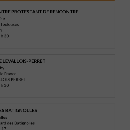
NTRE PROTESTANT DE RENCONTRE
ise
 Touleuses
GY
 h 30
E LEVALLOIS-PERRET
chy
le France
LLOIS PERRET
 h 30
ES BATIGNOLLES
olles
ard des Batignolles
 17